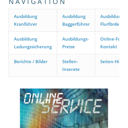
N A V I G A T I O N
Ausbildung
Ausbildung
Ausbildung
Kranführer
Baggerführer
Flurförderze
Ausbildung
Ausbildungs-
Online-Formu
Ladungssicherung
Preise
Kontakt
Berichte / Bilder
Stellen-
Seiten-Hilfe
Inserate