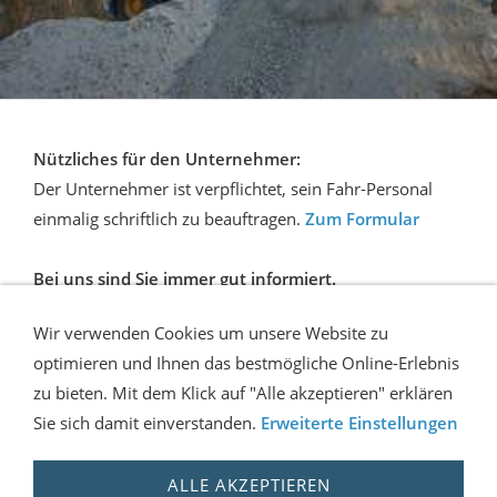
Nützliches für den Unternehmer:
Der Unternehmer ist verpflichtet, sein Fahr-Personal
einmalig schriftlich zu beauftragen.
Zum Formular
Bei uns sind Sie immer gut informiert.
Flur-Tec Ausbildung
Wir verwenden Cookies um unsere Website zu
optimieren und Ihnen das bestmögliche Online-Erlebnis
FIRMEN-INFO
AKTUELLES-NEWS
ZUR INDUSTRIE
zu bieten. Mit dem Klick auf "Alle akzeptieren" erklären
INFORMATIONEN BG
ANMELDEFORMULAR
Sie sich damit einverstanden.
Erweiterte Einstellungen
ONLINE-FORMULAR
IMPRESSUM-KONTAKT
WEGBESCHREIBUNG
SITEMAP
MITTAGSPAUSE
DATENSCHUTZERKLÄRUNG
ALLE AKZEPTIEREN