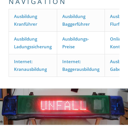
N A V I G A T I O N
Ausbildung
Ausbildung
Ausbild
Kranführer
Baggerführer
Flurförd
Ausbildung
Ausbildungs-
Online-
Ladungssicherung
Preise
Kontakt
Internet:
Internet:
Ausbild
Kranausbildung
Baggerausbildung
Gabelsta